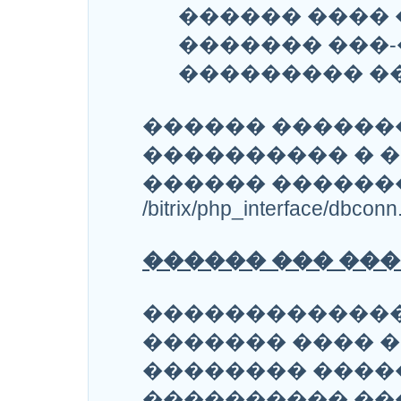
������ ����
������� ���-
��������� ��
������ ������
���������� � �
������ ������
/bitrix/php_interface/dbconn
������ ��� ��
�������������
������� ���� 
�������� ����
���������� ��