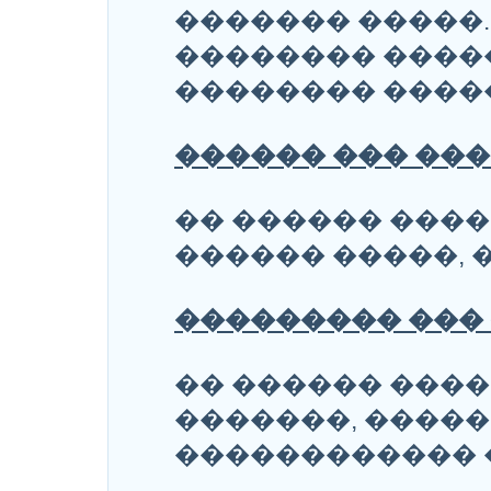
������� �����.
�������� ����
�������� ����
������ ��� ���
�� ������ ���
������ �����, 
��������� ��� 
�� ������ ���
�������, ����
������������ 