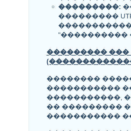
���������:
�
��������� UT
�����������
"���������� �
��������� ���
(������������
�������� ����
����������� 
�����������, 
�� ��������� 
����������� �