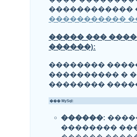
������������
����������� �
����� ��� ����
������):
�������� ����
���������� � �
�������� �����
��� MySql:
������:
�����
�������� ��