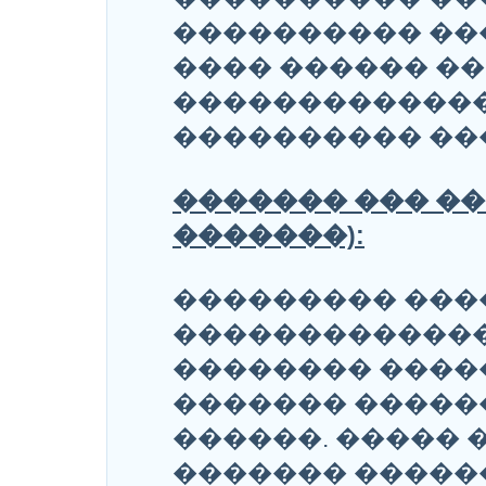
���������� ��
���� ������ �
�������������
���������� ��
������� ��� �
�������):
��������� ���
�������������
�������� ����
������� �����
������. ����� 
������� �����