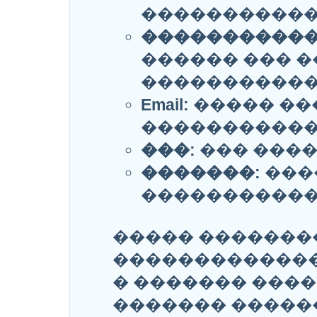
�����������
�����������
������ ��� �
�����������
Email:
����� ��
�����������
���:
��� ����
�������:
���
�����������
����� �������
�������������
� ������� ����
������� �����