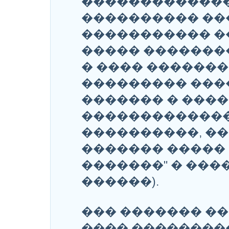
������������
���������� ��
����������� �
����� �������
� ���� �������
��������� ���
������� � ���
�������������
����������, �
������� ����� 
�������" � ��
������).
��� ������� �
���� ��������