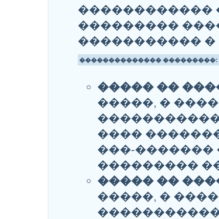
������������ 
��������� ���
����������� �
�������������� ���������:
����� �� ���
�����, � ���
�����������
���� ������
���-������� 
��������� ��
����� �� ���
�����, � ���
�����������