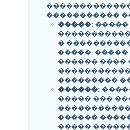
�������������
����������� �
�����:
����� 
�����������
� ���������
�����. �����
������ ���� 
�����������
��������� ��
������:
����
����� ��� ��
�����������
������ �����
����� �����