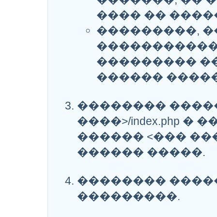
���� �� ����
���������, �
������������
��������� �
������ ����
�������� �������
����>/index.php 
������ <��� ��
������ �����.
�������� ����
���������.