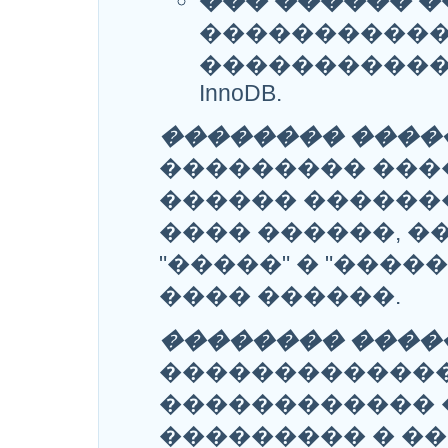
��� ������ �
�����������
�����������
InnoDB.
�������� ����
��������� ���
������ ������
���� ������, �
"�����" � "���
���� ������.
�������� ����
�������������
������������ 
��������� � ��