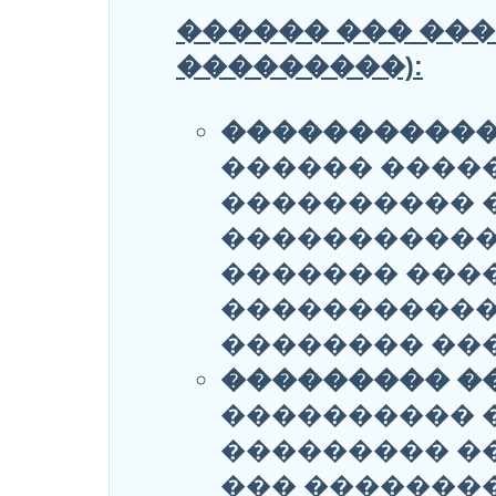
������ ��� ���
���������):
�����������
������ ����
���������� 
������������
������� ���
�����������
�������� ���
��������� �
���������� 
��������� �
��� ��������