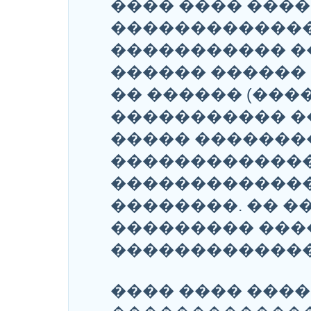
���� ���� ����
������������
����������� �
������ ������
�� ������ (���
����������� �
����� �������
�������������
�������������
��������. �� �
��������� ���
�������������
���� ���� ����