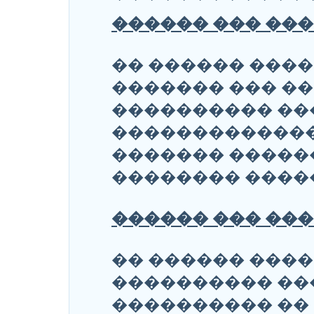
������ ��� ���
�� ������ ���
������� ��� ��
���������� ��
�������������
������� ������
�������� ����
������ ��� ���
�� ������ ���
���������� ��
���������� ��