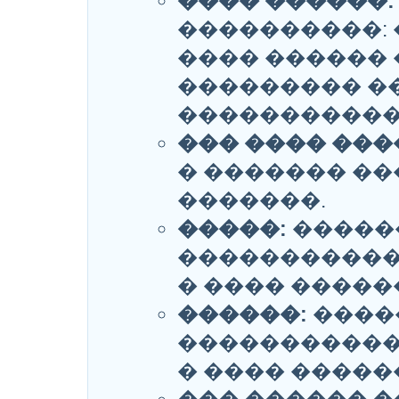
���� ������:
����������: 
���� ������ 
��������� �
�����������
��� ���� ���
� ������� �
�������.
�����:
�����
�����������
� ���� �����
������:
����
�����������
� ���� �����