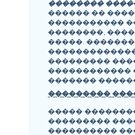
�������� ����
������ �� ����
����������� �
��������, ���
�����. ������
�������������
��������� ���
������������ 
������� ������
��������� ����
����� �������
��������� ���
���������� ��