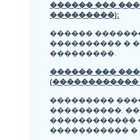
������ ��� ���
���������):
������ ������
���������� � �
���������.
������ ��� ��
(������������ 
��������� ���
����������. ��
������������ 
����������� � 