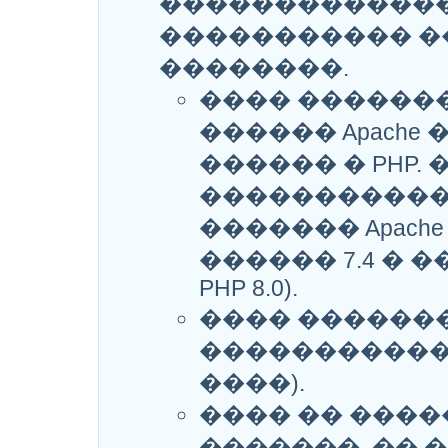
������������
����������� 
��������.
���� �������
������ Apache
������ � PHP
�����������
������� Apache
������ 7.4 �
PHP 8.0).
���� ������
����������� �
����).
���� �� ���
�������, �� 