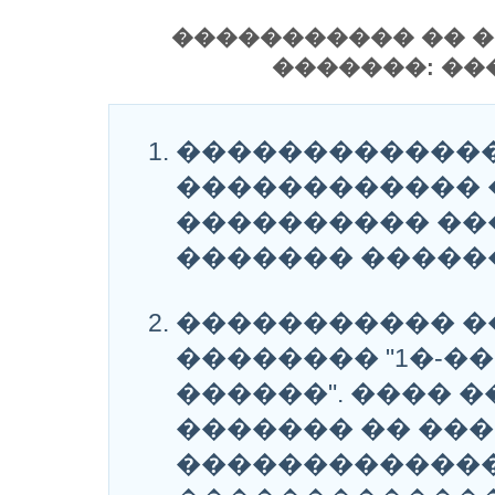
����������� �� �
�������: ��
�������������
������������ �
���������� ��
������� ������
����������� �
�������� "1�-�
������". ���� 
������� �� ��
�������������