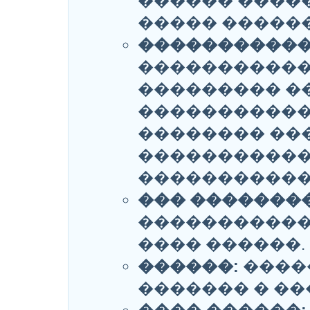
������ �����
����� ������ �
�����������
�����������
��������� �
�����������
�������� ��
�����������
�����������
��� �������
�����������
���� ������.
������:
����
������� � ��