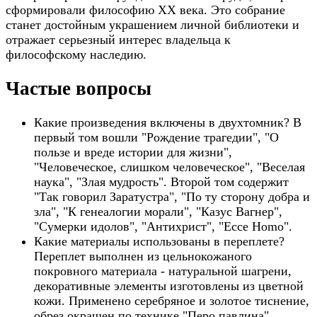
сформировали философию XX века. Это собрание
станет достойным украшением личной библиотеки и
отражает серьезный интерес владельца к
философскому наследию.
Частые вопросы
Какие произведения включены в двухтомник? В
первый том вошли "Рождение трагедии", "О
пользе и вреде истории для жизни",
"Человеческое, слишком человеческое", "Веселая
наука", "Злая мудрость". Второй том содержит
"Так говорил Заратустра", "По ту сторону добра и
зла", "К генеалогии морали", "Казус Вагнер",
"Сумерки идолов", "Антихрист", "Ессе Homo".
Какие материалы использованы в переплете?
Переплет выполнен из цельнокожаного
покровного материала - натуральной шагрени,
декоративные элементы изготовлены из цветной
кожи. Применено серебряное и золотое тиснение,
обрез окрашен по технике "Перо павлина",