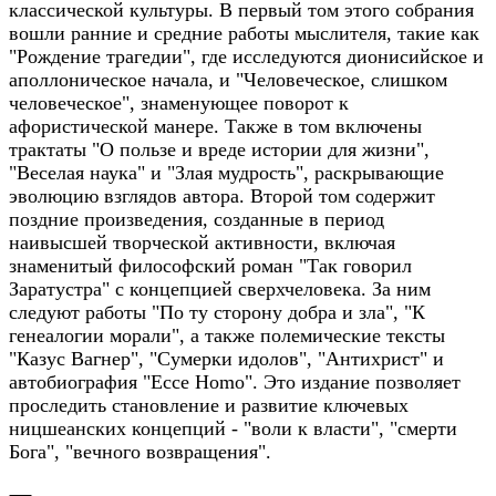
классической культуры. В первый том этого собрания
вошли ранние и средние работы мыслителя, такие как
"Рождение трагедии", где исследуются дионисийское и
аполлоническое начала, и "Человеческое, слишком
человеческое", знаменующее поворот к
афористической манере. Также в том включены
трактаты "О пользе и вреде истории для жизни",
"Веселая наука" и "Злая мудрость", раскрывающие
эволюцию взглядов автора. Второй том содержит
поздние произведения, созданные в период
наивысшей творческой активности, включая
знаменитый философский роман "Так говорил
Заратустра" с концепцией сверхчеловека. За ним
следуют работы "По ту сторону добра и зла", "К
генеалогии морали", а также полемические тексты
"Казус Вагнер", "Сумерки идолов", "Антихрист" и
автобиография "Ecce Homo". Это издание позволяет
проследить становление и развитие ключевых
ницшеанских концепций - "воли к власти", "смерти
Бога", "вечного возвращения".