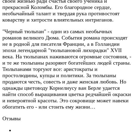
своей жизнью ради счастья своего ученика и
прекрасной Коломбы. Его благородное сердце,
необычайный талант и твердая рука противостоят
коварству и хитрости влиятельных интриганов.
"Черный тюльпан" - один из самых необычных
романов великого Дюма. События романа происходят
не в родной для писателя Франции, а в Голландии
эпохи легендарной "тюльпановой лихорадки" XVII
века. На тюльпанах наживаются огромные состояния, -
и те же тюльпаны разоряют богатейших людей страны.
Тюльпанами торгуют все: аристократы и
простолюдины, купцы и политики. За тюльпаны
продаются честь, совесть и даже женская любовь. Но
однажды цветоводу Корнелиусу ван Берле удается
найти способ выращивания цветка редчайшей окраски
и невероятной красоты. Это сокровище может навеки
обогатить его - или стоить ему жизни…
Отзывы