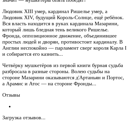
значит — мушкетеры опять победят?
Людовик XIII умер, кардинал Ришелье умер, а
Людовик XIV, будущий Король-Солнце, ещё ребёнок.
Вся власть находится в руках кардинала Мазарини,
который лишь бледная тень великого Ришелье.
Фронда, оппозиционное движение, объединившее
простых людей и дворян, противостоит кардиналу. В
Англии неспокойно — парламент сверг короля Карла I
и собирается его казнить...
Четвёрку мушкетёров из первой книги бурная судьба
разбросала в разные стороны. Волею судьбы на
стороне Мазарини оказываются д'Артаньян и Портос,
а Арамис и Атос — на стороне Фронды...
Отзывы
Загрузка отзывов...